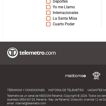
Deportes
Yo me Llamo
Internacionales
La Santa Misa
Cuarto Poder
TÉRMINOS Y CONDICIONES
HISTORIA DE TELEMETRO
VACANTES 
Telemetro es un canal de MEDCOM Panamá | Copyright © 2026. Todos los der
Apartado 0834-00129, Panamá - Rep. de Panamá | Dirección, Avenida 12 de Oct
email:
internet@telemetro.com