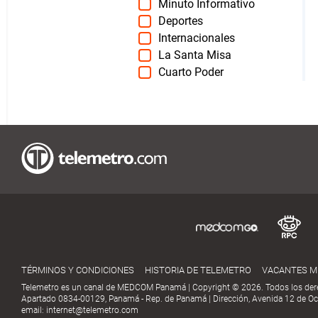
Minuto Informativo
Deportes
Internacionales
La Santa Misa
Cuarto Poder
TÉRMINOS Y CONDICIONES
HISTORIA DE TELEMETRO
VACANTES 
Telemetro es un canal de MEDCOM Panamá | Copyright © 2026. Todos los der
Apartado 0834-00129, Panamá - Rep. de Panamá | Dirección, Avenida 12 de Oct
email:
internet@telemetro.com