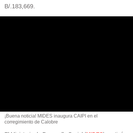
B/.183,669.
¡Buena noticia! MIDES inaugura CAIPI en el
corregimiento de Calobre