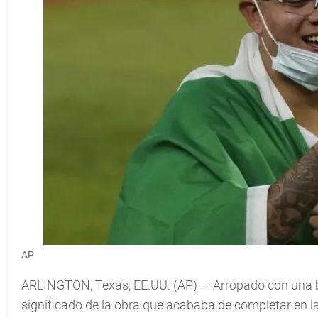
AP
ARLINGTON, Texas, EE.UU. (AP) — Arropado con una ba
significado de la obra que acababa de completar en l