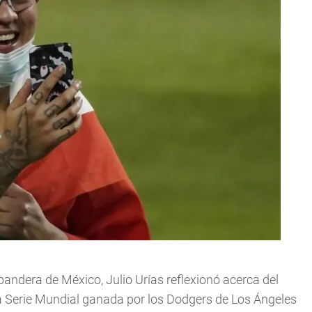
ndera de México, Julio Urías reflexionó acerca del
a Serie Mundial ganada por los Dodgers de Los Ángeles