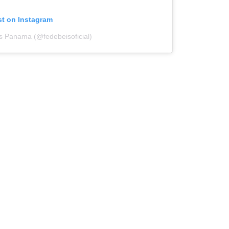
st on Instagram
s Panama (@fedebeisoficial)