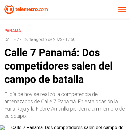
PANAMÁ
CALLE 7
-
18 de agosto de 2023 - 17:50
Calle 7 Panamá: Dos
competidores salen del
campo de batalla
El día de hoy se realizó la competencia de
amenazados de Calle 7 Panamá. En esta ocasión la
Furia Roja y la Fiebre Amarilla pierden a un miembro de
su equipo.