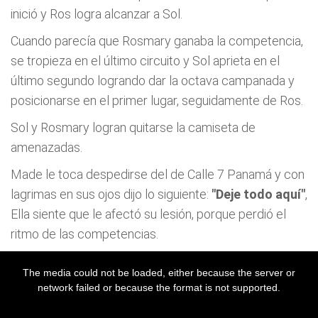
inició y Ros logra alcanzar a Sol.
Cuando parecía que Rosmary ganaba la competencia,
se tropieza en el último circuito y Sol aprieta en el
último segundo logrando dar la octava campanada y
posicionarse en el primer lugar, seguidamente de Ros.
Sol y Rosmary logran quitarse la camiseta de
amenazadas.
Made le toca despedirse del de Calle 7 Panamá y con
lagrimas en sus ojos dijo lo siguiente:
"Deje todo aquí"
,
Ella siente que le afectó su lesión, porque perdió el
ritmo de las competencias.