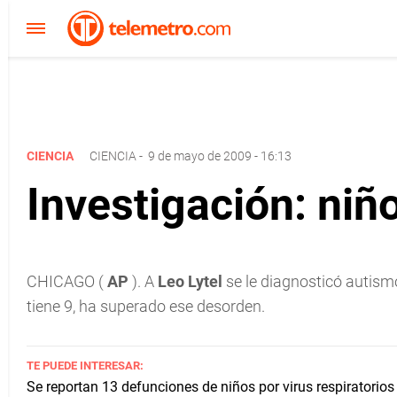
CIENCIA
CIENCIA
-
9 de mayo de 2009 - 16:13
Investigación: ni
CHICAGO (
AP
). A
Leo Lytel
se le diagnosticó autis
tiene 9, ha superado ese desorden.
TE PUEDE INTERESAR:
Se reportan 13 defunciones de niños por virus respiratorio