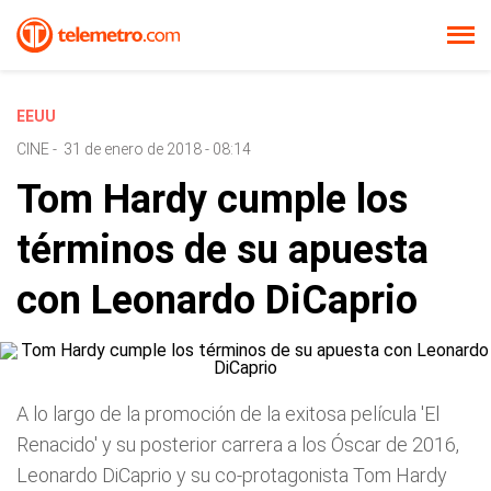
EEUU
CINE
-
31 de enero de 2018 - 08:14
Tom Hardy cumple los
términos de su apuesta
con Leonardo DiCaprio
A lo largo de la promoción de la exitosa película 'El
Renacido' y su posterior carrera a los Óscar de 2016,
Leonardo DiCaprio y su co-protagonista Tom Hardy