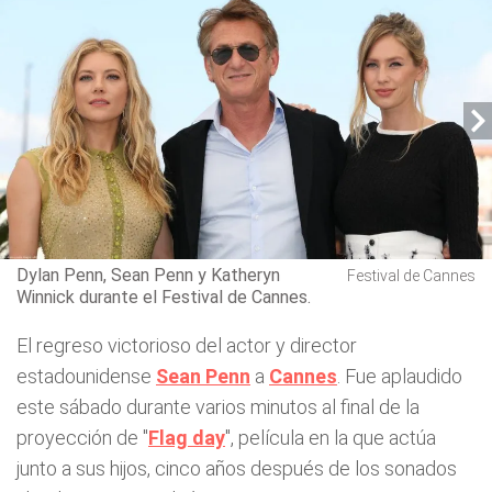
Dylan Penn, Sean Penn y Katheryn
Festival de Cannes
Winnick durante el Festival de Cannes.
El regreso victorioso del actor y director
estadounidense
Sean Penn
a
Cannes
. Fue aplaudido
este sábado durante varios minutos al final de la
proyección de "
Flag day
", película en la que actúa
junto a sus hijos, cinco años después de los sonados