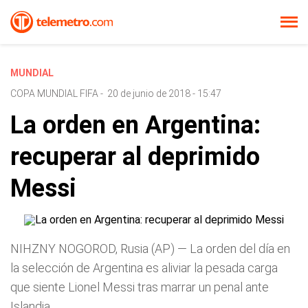
MUNDIAL
COPA MUNDIAL FIFA
-
20 de junio de 2018 - 15:47
La orden en Argentina:
recuperar al deprimido
Messi
NIHZNY NOGOROD, Rusia (AP) — La orden del día en
la selección de Argentina es aliviar la pesada carga
que siente Lionel Messi tras marrar un penal ante
Islandia.