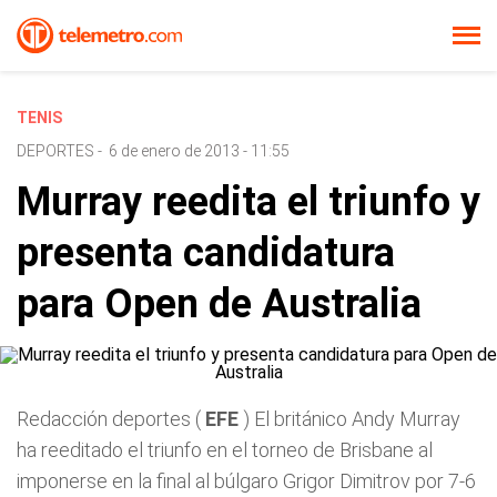
TENIS
DEPORTES
-
6 de enero de 2013 - 11:55
Murray reedita el triunfo y
presenta candidatura
para Open de Australia
Redacción deportes (
EFE
) El británico Andy Murray
ha reeditado el triunfo en el torneo de Brisbane al
imponerse en la final al búlgaro Grigor Dimitrov por 7-6