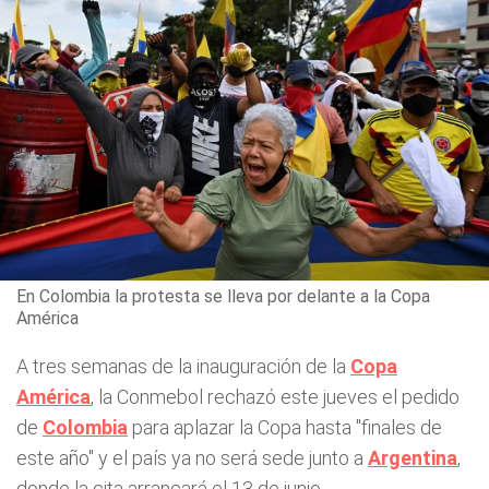
En Colombia la protesta se lleva por delante a la Copa
América
A tres semanas de la inauguración de la
Copa
América
, la Conmebol rechazó este jueves el pedido
de
Colombia
para aplazar la Copa hasta "finales de
este año" y el país ya no será sede junto a
Argentina
,
donde la cita arrancará el 13 de junio.