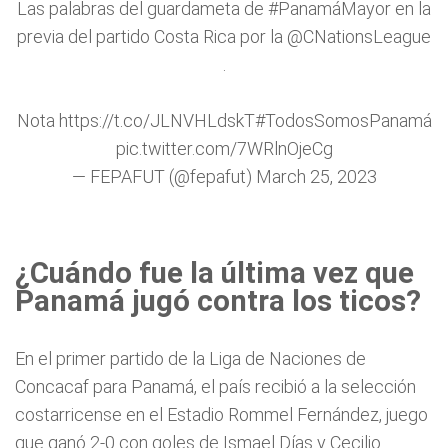
Las palabras del guardameta de
#PanamáMayor
en la
previa del partido Costa Rica por la
@CNationsLeague
.
Nota
https://t.co/JLNVHLdskT
#TodosSomosPanamá
pic.twitter.com/7WRlnOjeCg
— FEPAFUT (@fepafut)
March 25, 2023
¿Cuándo fue la última vez que
Panamá jugó contra los ticos?
En el primer partido de la Liga de Naciones de
Concacaf para Panamá, el país recibió a la selección
costarricense en el Estadio Rommel Fernández, juego
que ganó 2-0 con goles de Ismael Días y Cecilio