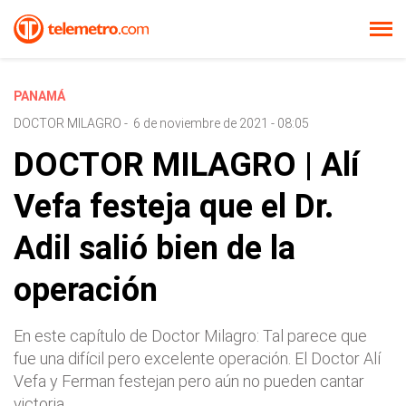
PANAMÁ
DOCTOR MILAGRO
-
6 de noviembre de 2021 - 08:05
DOCTOR MILAGRO | Alí
Vefa festeja que el Dr.
Adil salió bien de la
operación
En este capítulo de Doctor Milagro: Tal parece que
fue una difícil pero excelente operación. El Doctor Alí
Vefa y Ferman festejan pero aún no pueden cantar
victoria.