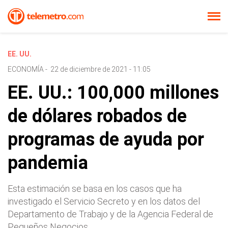
EE. UU.
ECONOMÍA
-
22 de diciembre de 2021 - 11:05
EE. UU.: 100,000 millones
de dólares robados de
programas de ayuda por
pandemia
Esta estimación se basa en los casos que ha
investigado el Servicio Secreto y en los datos del
Departamento de Trabajo y de la Agencia Federal de
Pequeños Negocios.