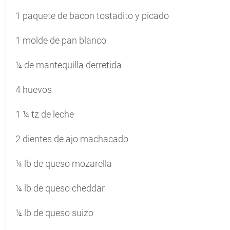
1 paquete de bacon tostadito y picado
1 molde de pan blanco
¼ de mantequilla derretida
4 huevos
1 ¼ tz de leche
2 dientes de ajo machacado
¼ lb de queso mozarella
¼ lb de queso cheddar
¼ lb de queso suizo