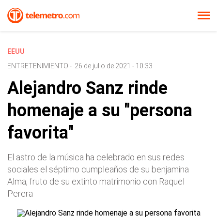
EEUU
ENTRETENIMIENTO
-
26 de julio de 2021 - 10:33
Alejandro Sanz rinde
homenaje a su "persona
favorita"
El astro de la música ha celebrado en sus redes
sociales el séptimo cumpleaños de su benjamina
Alma, fruto de su extinto matrimonio con Raquel
Perera