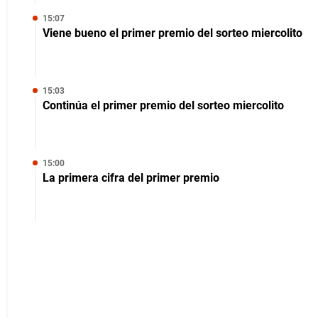
15:07
Viene bueno el primer premio del sorteo miercolito
15:03
Continúa el primer premio del sorteo miercolito
15:00
La primera cifra del primer premio
14:39
Todo listo para iniciar el sorteo miercolito del 20 de
mayo
14:38