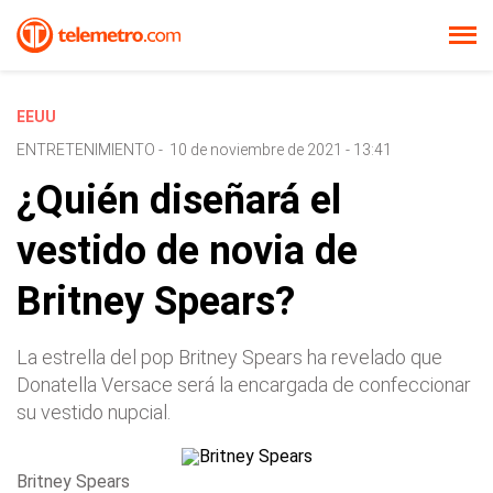
EEUU
ENTRETENIMIENTO
-
10 de noviembre de 2021 - 13:41
¿Quién diseñará el
vestido de novia de
Britney Spears?
La estrella del pop Britney Spears ha revelado que
Donatella Versace será la encargada de confeccionar
su vestido nupcial.
Britney Spears