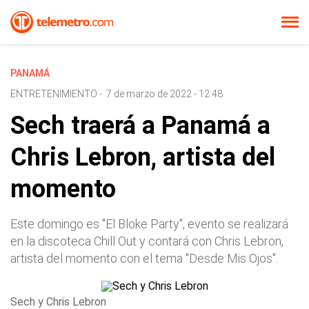
PANAMÁ
ENTRETENIMIENTO
-
7 de marzo de 2022 - 12:48
Sech traerá a Panamá a
Chris Lebron, artista del
momento
Este domingo es "El Bloke Party", evento se realizará
en la discoteca Chill Out y contará con Chris Lebron,
artista del momento con el tema "Desde Mis Ojos".
Sech y Chris Lebron