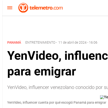
PANAMÁ
ENTRETENIMIENTO
-
11 de abril de 2024 - 16:06
YenVideo, influen
para emigrar
YenVideo, influencer venezolano conocido por 
YenVideo, influencer cuenta por qué escogió Panamá para emigrar