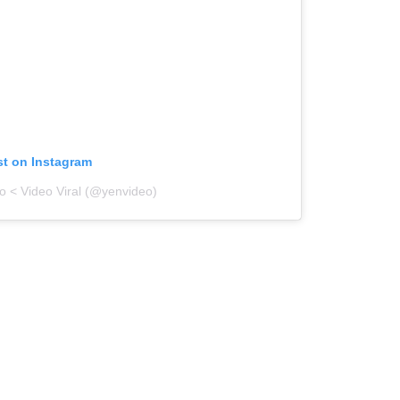
st on Instagram
o < Video Viral (@yenvideo)