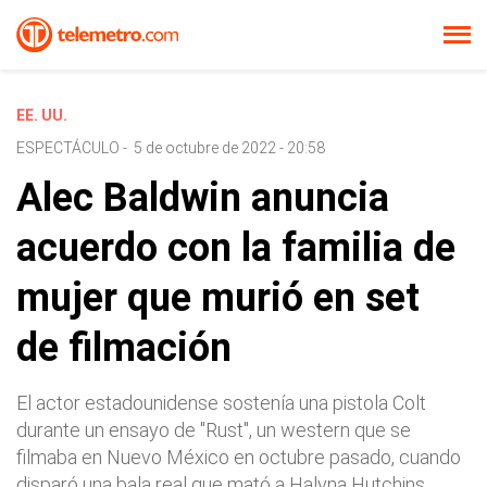
EE. UU.
ESPECTÁCULO
-
5 de octubre de 2022 - 20:58
Alec Baldwin anuncia
acuerdo con la familia de
mujer que murió en set
de filmación
El actor estadounidense sostenía una pistola Colt
durante un ensayo de "Rust", un western que se
filmaba en Nuevo México en octubre pasado, cuando
disparó una bala real que mató a Halyna Hutchins.