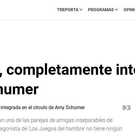
TREPORTA
PROGRAMAS
OPIN
, completamente int
chumer
n una de las parejas de amigas inseparables de
agonista de 'Los Juegos del hambre' no tiene ningún