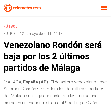
FÚTBOL
FÚTBOL
-
12 de mayo de 2011 - 11:17
Venezolano Rondón será
baja por los 2 últimos
partidos de Málaga
MALAGA,
España (AP).
El delantero venezolano José
Salomón Rondón se perderá los dos últimos partidos
del Málaga en la liga española tras lastimarse una
pierna en un encuentro frente al Sporting de Gijón.