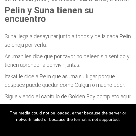
Pelin y Suna tienen su
encuentro
Suna llega a desayunar junto a todos y de la nada Pelin
se enoja por verla.
Asuman les dice que por favor no peleen sin sentido y
tienen aprender a convivir juntas.
Ifakat le dice a Pelin que asuma su lugar porque
después puede quedar como Gulgun o mucho peor.
Sigue viendo el capítulo de Golden Boy completo aquí: