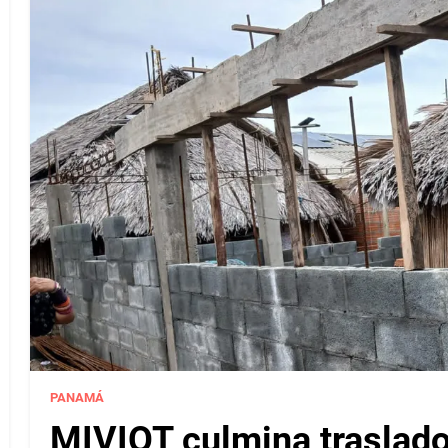
PANAMÁ
MIVIOT culmina traslado