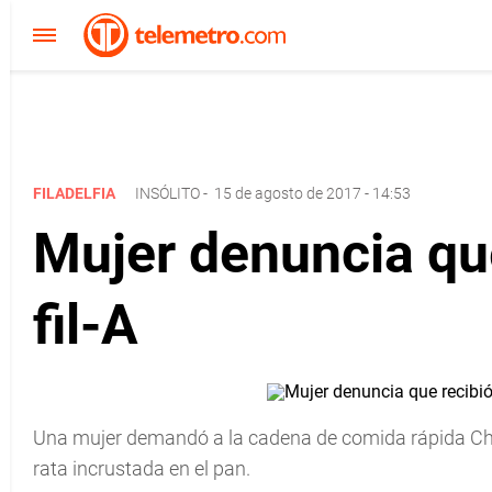
FILADELFIA
INSÓLITO
-
15 de agosto de 2017 - 14:53
Mujer denuncia que
fil-A
Una mujer demandó a la cadena de comida rápida Chi
rata incrustada en el pan.