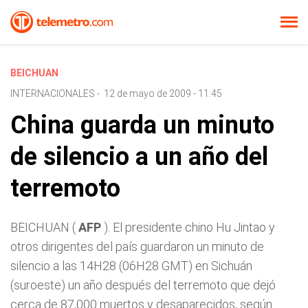
BEICHUAN
INTERNACIONALES
-
12 de mayo de 2009 - 11:45
China guarda un minuto
de silencio a un año del
terremoto
BEICHUAN (
AFP
). El presidente chino Hu Jintao y
otros dirigentes del país guardaron un minuto de
silencio a las 14H28 (06H28 GMT) en Sichuán
(suroeste) un año después del terremoto que dejó
cerca de 87,000 muertos y desaparecidos, según