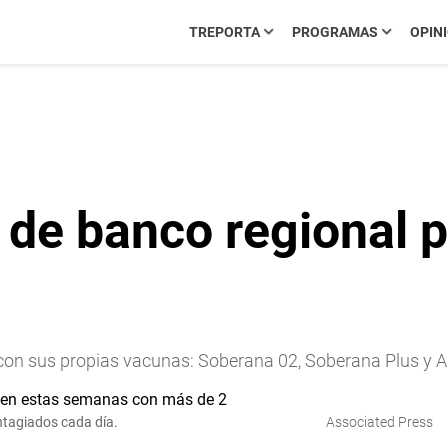
TREPORTA
PROGRAMAS
OPIN
de banco regional p
con sus propias vacunas: Soberana 02, Soberana Plus y A
ntagiados cada día.
Associated Press