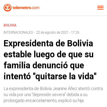
BOLIVIA
INTERNACIONALES
-
22 de agosto de 2021 - 17:26
Expresidenta de Bolivia
estable luego de que su
familia denunció que
intentó "quitarse la vida"
La expresidenta de Bolivia Jeanine Áñez atentó contra
su vida por una "depresión severa" debida a su
prolongado encarcelamiento, explicó su hija.