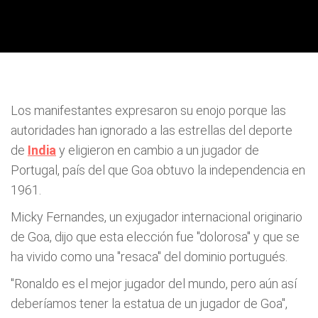
Los manifestantes expresaron su enojo porque las
autoridades han ignorado a las estrellas del deporte
de
India
y eligieron en cambio a un jugador de
Portugal, país del que Goa obtuvo la independencia en
1961.
Micky Fernandes, un exjugador internacional originario
de Goa, dijo que esta elección fue "dolorosa" y que se
ha vivido como una "resaca" del dominio portugués.
"Ronaldo es el mejor jugador del mundo, pero aún así
deberíamos tener la estatua de un jugador de Goa",