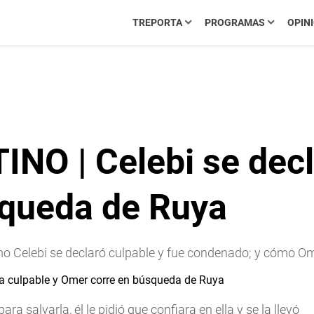
TREPORTA
PROGRAMAS
OPIN
O | Celebi se decla
squeda de Ruya
mo Celebi se declaró culpable y fue condenado; y cómo Om
a salvarla, él le pidió que confiara en ella y se la llevó