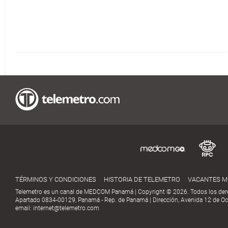
TÉRMINOS Y CONDICIONES
HISTORIA DE TELEMETRO
VACANTES 
Telemetro es un canal de MEDCOM Panamá | Copyright © 2026. Todos los der
Apartado 0834-00129, Panamá - Rep. de Panamá | Dirección, Avenida 12 de Oct
email:
internet@telemetro.com