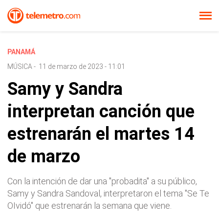
PANAMÁ
MÚSICA
-
11 de marzo de 2023 - 11:01
Samy y Sandra
interpretan canción que
estrenarán el martes 14
de marzo
Con la intención de dar una "probadita" a su público,
Samy y Sandra Sandoval, interpretaron el tema "Se Te
OIvidó" que estrenarán la semana que viene.