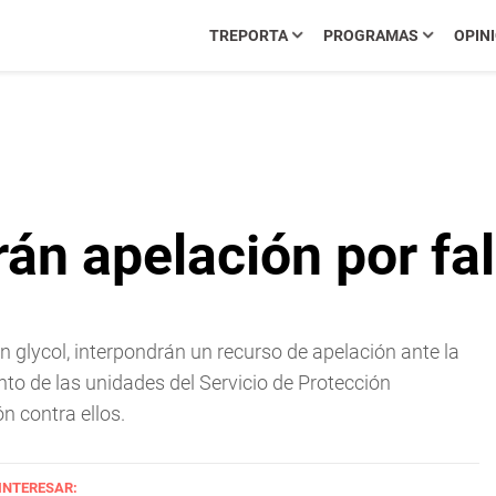
TREPORTA
PROGRAMAS
OPIN
n apelación por fall
n glycol, interpondrán un recurso de apelación ante la
to de las unidades del Servicio de Protección
n contra ellos.
 INTERESAR: