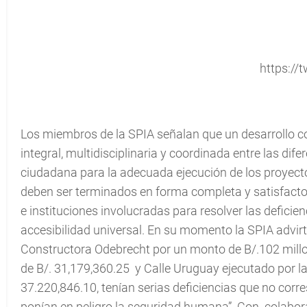
https://t
Los miembros de la SPIA señalan que un desarrollo c
integral, multidisciplinaria y coordinada entre las dif
ciudadana para la adecuada ejecución de los proyecto
deben ser terminados en forma completa y satisfactor
e instituciones involucradas para resolver las deficie
accesibilidad universal. En su momento la SPIA advirt
Constructora Odebrecht por un monto de B/.102 millo
de B/. 31,179,360.25 y Calle Uruguay ejecutado por 
37.220,846.10, tenían serias deficiencias que no corr
ponían en peligro la seguridad humana”. Con colabora