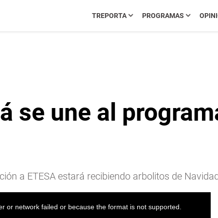
TREPORTA
PROGRAMAS
OPIN
á se une al program
ión a ETESA estará recibiendo arbolitos de Navidad
r or network failed or because the format is not supported.