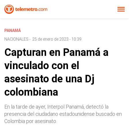
PANAMÁ
NACIONALES
-
25 de enero de 2023 - 10:39
Capturan en Panamá a
vinculado con el
asesinato de una Dj
colombiana
En la tarde de ayer, Interpol Panamá, detectó la
presencia del ciudadano estadounidense buscado en
Colombia por asesinato.