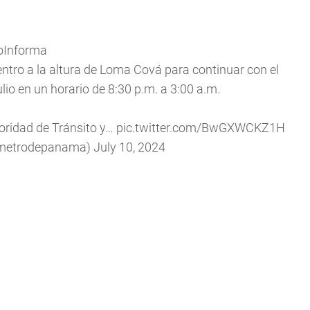
oInforma
entro a la altura de Loma Cová para continuar con el
lio en un horario de 8:30 p.m. a 3:00 a.m.
toridad de Tránsito y…
pic.twitter.com/BwGXWCKZ1H
lmetrodepanama)
July 10, 2024