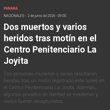
PANAMÁ
NACIONALES
-
2 de junio de 2026 - 09:00
Dos muertos y varios
heridos tras motín en el
Centro Penitenciario La
Joyita
Dos personas murieron y varias resultaron
heridas tras un motín registrado este lunes en
el Centro Penitenciario La Joyita. Además,
algunos privados de libertad se evadieron y
varios fueron recapturados.