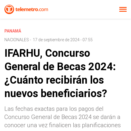
PANAMÁ
NACIONALES
-
17 de septiembre de 2024 - 07:55
IFARHU, Concurso
General de Becas 2024:
¿Cuánto recibirán los
nuevos beneficiarios?
Las fechas exactas para los pagos del
Concurso General de Becas 2024 se darán a
conocer una vez finalicen las planificaciones