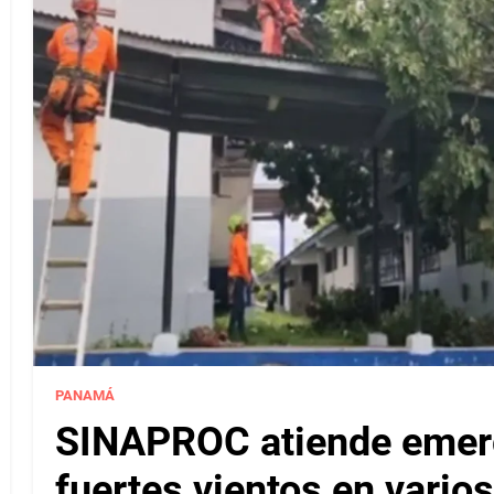
PANAMÁ
SINAPROC atiende emerg
fuertes vientos en varios