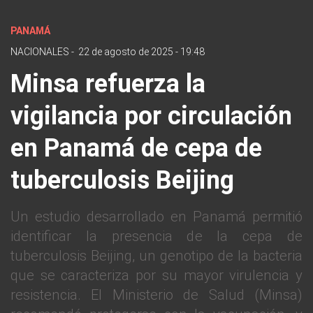
PANAMÁ
NACIONALES
-
22 de agosto de 2025 - 19:48
Minsa refuerza la
vigilancia por circulación
en Panamá de cepa de
tuberculosis Beijing
Un estudio desarrollado en Panamá permitió
identificar la presencia de la cepa de
tuberculosis Beijing, un genotipo de la bacteria
que se caracteriza por su mayor virulencia y
resistencia. El Ministerio de Salud (Minsa)