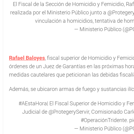
El Fiscal de la Sección de Homicidio y Femicidio,
Raf
realizada por el Ministerio Público junto a
@Protegery
vinculación a homicidios, tentativa de hom
— Ministerio Público 
Rafael Baloyes
, fiscal superior de Homicidio y Femic
órdenes de un Juez de Garantías en las próximas hora
medidas cautelares que peticionan las debidas fiscalí
Además, se ubicaron armas de fuego y sustancias ilíc
#AEstaHora
| El Fiscal Superior de Homicidio y Fe
Judicial de
@ProtegeryServir
, Comisionado Carlo
#OperaciónTridente
.
p
— Ministerio Público 