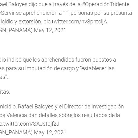
ael Baloyes
dijo que a través de la
#OperaciónTridente
Servir
se aprehendieron a 11 personas por su presunta
icidio y extorsión.
pic.twitter.com/nv8pntcijA
(@PGN_PANAMA)
May 12, 2021
idio indicó que los aprehendidos fueron puestos a
s para su imputación de cargo y “establecer las
as".
itas.
micidio, Rafael Baloyes y el Director de Investigación
s Valencia dan detalles sobre los resultados de la
ic.twitter.com/SAJstojfzJ
(@PGN_PANAMA)
May 12, 2021