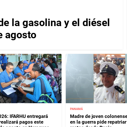
e la gasolina y el diésel
de agosto
PANAMÁ
26: IFARHU entregará
Madre de joven colonense
 realizará pagos este
en la guerra pide repatriar