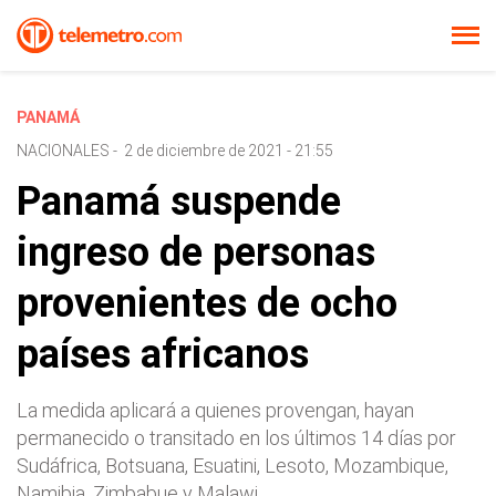
PANAMÁ
NACIONALES
-
2 de diciembre de 2021 - 21:55
Panamá suspende
ingreso de personas
provenientes de ocho
países africanos
La medida aplicará a quienes provengan, hayan
permanecido o transitado en los últimos 14 días por
Sudáfrica, Botsuana, Esuatini, Lesoto, Mozambique,
Namibia, Zimbabue y Malawi.