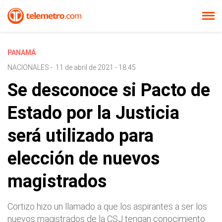
PANAMÁ
NACIONALES
-
11 de abril de 2021 - 18:45
Se desconoce si Pacto de
Estado por la Justicia
será utilizado para
elección de nuevos
magistrados
Cortizo hizo un llamado a que los aspirantes a ser los
nuevos magistrados de la CSJ tengan conocimiento