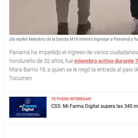
¡Se repite! Miembro de la banda M18 intentó ingresar a Panamá y fu
Panamá ha impedido el ingreso de varios ciudadanos c
hondureño de 32 años, fue
miembro activo durante 7
Mara Barrio 18, a quien se le negó la entrada al país 
Tocumen.
TE PUEDE INTERESAR:
CSS: Mi Farma Digital supera las 340 m