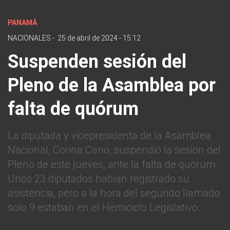
PANAMÁ
NACIONALES
-
25 de abril de 2024 - 15:12
Suspenden sesión del
Pleno de la Asamblea por
falta de quórum
La diputada y vicepresidenta de la Asamblea
Nacional, Corina Cano, suspendió la sesión del
Pleno de este jueves, ante la falta de quórum.
Unos 23 diputados habían registrado su
asistencia, pero a la hora del segundo llamado
solo 9 estaban en el Hemiciclo Legislativo.