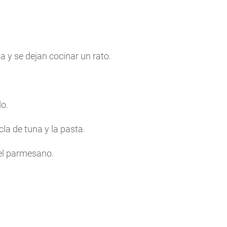
la y se dejan cocinar un rato.
do.
la de tuna y la pasta.
 el parmesano.