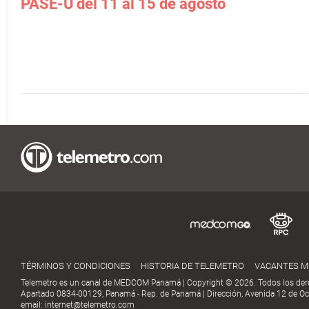
PASE-U del 11 al 15 de agosto
TÉRMINOS Y CONDICIONES
HISTORIA DE TELEMETRO
VACANTES 
Telemetro es un canal de MEDCOM Panamá | Copyright © 2026. Todos los der
Apartado 0834-00129, Panamá - Rep. de Panamá | Dirección, Avenida 12 de Oct
email:
internet@telemetro.com