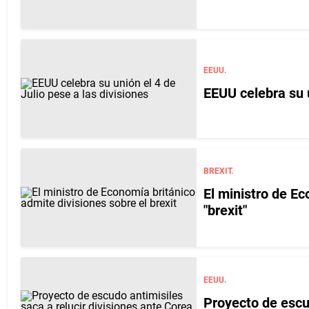
EEUU.
EEUU celebra su u
BREXIT.
El ministro de Ec
"brexit"
EEUU.
Proyecto de escud